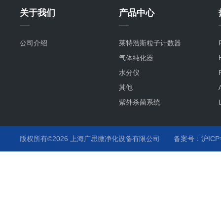
关于我们
产品中心
公司介绍
莱特浩斯粒子计数器
气体纯化器
水分仪
其他
紫外杀菌系统
氧分仪
气流监测
版权所有©2026 上海广思微净化设备有限公司
备案号：沪ICP备
温度监测
化学液监测
气体分析仪