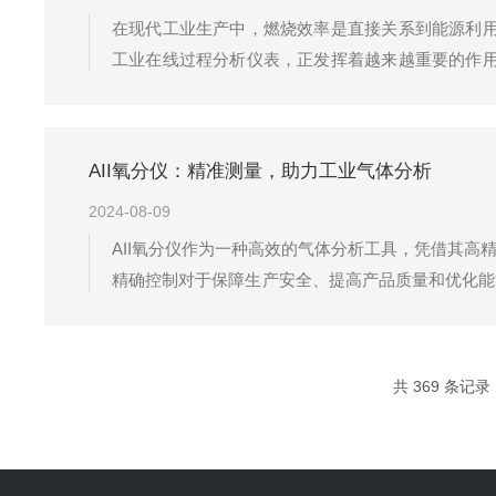
在现代工业生产中，燃烧效率是直接关系到能源利用效
工业在线过程分析仪表，正发挥着越来越重要的作用。
化锆氧分析仪是应用广泛的一种类型，其工作原理基
以产生稳定的毫伏级信号（氧...
AII氧分仪：精准测量，助力工业气体分析
2024-08-09
AII氧分仪作为一种高效的气体分析工具，凭借其
精确控制对于保障生产安全、提高产品质量和优化能
够将氧气的浓度转换成电信号。当环境气体中的氧分
的数字信号，从而准确显示出气体中的氧含...
共 369 条记录，