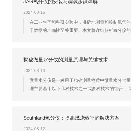
JAG氧分仪的安装与调试步骤详解
2024-08-15
在工业生产和科研实验中，准确地测量和控制氧气的
于数据的准确性至关重要。本文将详细解析氧分仪的
应避免直接暴露在强烈振动、高温或化学腐蚀性气体
过程中，将JAG氧分仪固定在预先设定的位...
揭秘微量水分仪的测量原理与关键技术
2024-08-13
微量水分仪是一种用于精确测量物质中微量水分含量
理主要基于以下几种技术之一或多种技术的结合：卡
在时，碘化氢与水发生反应，生成碘和氢硫酸。通过
用于电力、石油、化工、制药、食品等行业。红...
Southland氧分仪：提高燃烧效率的解决方案
2024-08-12