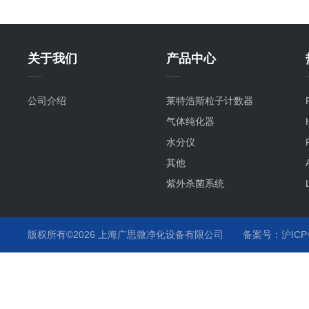
关于我们
产品中心
公司介绍
莱特浩斯粒子计数器
气体纯化器
水分仪
其他
紫外杀菌系统
氧分仪
气流监测
版权所有©2026 上海广思微净化设备有限公司
备案号：沪ICP备
温度监测
化学液监测
气体分析仪