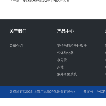
下一篇：
多点式热球式风速仪的使用说明
关于我们
产品中心
公司介绍
莱特浩斯粒子计数器
气体纯化器
水分仪
其他
紫外杀菌系统
氧分仪
气流监测
版权所有©2026 上海广思微净化设备有限公司
备案号：沪ICP备
温度监测
化学液监测