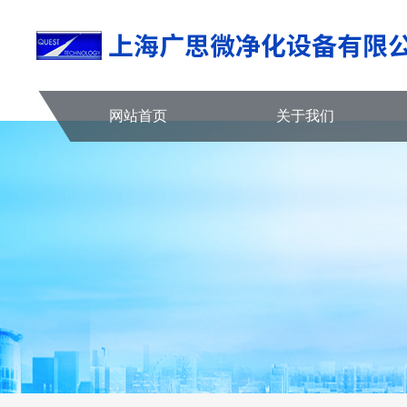
网站首页
关于我们