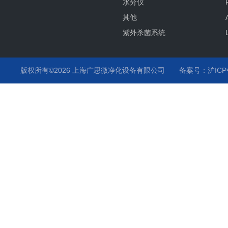
水分仪
其他
紫外杀菌系统
氧分仪
气流监测
版权所有©2026 上海广思微净化设备有限公司
备案号：沪ICP备
温度监测
化学液监测
气体分析仪