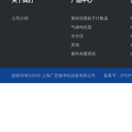
关于我们
产品中心
公司介绍
莱特浩斯粒子计数器
气体纯化器
水分仪
其他
紫外杀菌系统
氧分仪
气流监测
版权所有©2026 上海广思微净化设备有限公司
备案号：沪ICP备
温度监测
化学液监测
气体分析仪