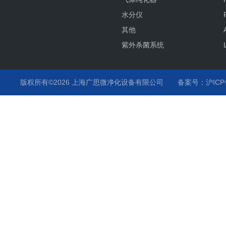
水分仪
其他
紫外杀菌系统
氧分仪
气流监测
版权所有©2026 上海广思微净化设备有限公司
备案号：沪ICP备
温度监测
化学液监测
气体分析仪