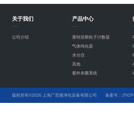
关于我们
产品中心
公司介绍
莱特浩斯粒子计数器
气体纯化器
水分仪
其他
紫外杀菌系统
氧分仪
气流监测
版权所有©2026 上海广思微净化设备有限公司
备案号：沪ICP备
温度监测
化学液监测
气体分析仪