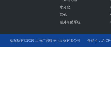
水分仪
其他
紫外杀菌系统
氧分仪
气流监测
版权所有©2026 上海广思微净化设备有限公司
备案号：沪ICP备
温度监测
化学液监测
气体分析仪