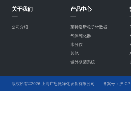
关于我们
产品中心
公司介绍
莱特浩斯粒子计数器
气体纯化器
水分仪
其他
紫外杀菌系统
氧分仪
气流监测
版权所有©2026 上海广思微净化设备有限公司
备案号：沪ICP备
温度监测
化学液监测
气体分析仪