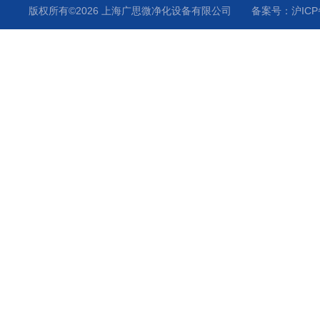
气流监测
版权所有©2026 上海广思微净化设备有限公司
备案号：沪ICP备
温度监测
化学液监测
气体分析仪