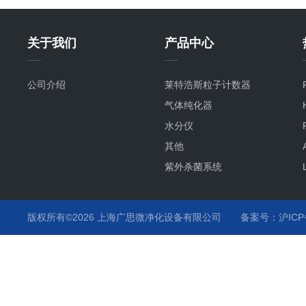
关于我们
产品中心
公司介绍
莱特浩斯粒子计数器
气体纯化器
水分仪
其他
紫外杀菌系统
氧分仪
气流监测
版权所有©2026 上海广思微净化设备有限公司
备案号：沪ICP备
温度监测
化学液监测
气体分析仪