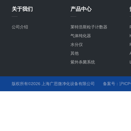
关于我们
产品中心
公司介绍
莱特浩斯粒子计数器
气体纯化器
水分仪
其他
紫外杀菌系统
氧分仪
气流监测
版权所有©2026 上海广思微净化设备有限公司
备案号：沪ICP备
温度监测
化学液监测
气体分析仪